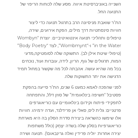
השנייה באוניברסיטת איווה. מסע שלה לכוחות הריפוי של
התנועה החל.
הת׳ר שואבת מניסיונה הרב בתרגול תנועה כדי ליצור
חוויות סינסתטיות דרך מילים, הפקת אירועים, שירה,
טיפולים ותהליכי תנועה אינטואיטיביים. יוצרת “Wombyn
in the Water” ו-“Wombmynt”, לצד “Body Poetry”
(טיפולי שיטת אילן לב). התשוקה שלה לסומטיקה,מדעי
המוח, תרגולים של גוף, הריון, לידה, עוברות ועוד, נוכחים
בכל מה שהיא עושה. אהבתה לכל מה שקשור במחול תמיד
הדגישה את יתר התשוקות שלה.
לפני שהפכה לאמא כמעט 6 שנים, הת׳ר סייעה בהפקת
פסטיבל “חשיפה בינלאומית” של סוזן דלל, והתפתחה
לתפקידי פיתוח וקידום בינלאומיים עם כוריאוגרפים
פרטניים: גלית ליס, סאלי אן פרידלנד, ועדה ירמיהו. חוויות
אלו שימשו כהשראה ביצירת סדרת הסלון בה היא מארחת
כוריאוגרפיות בסלון שלה בשדה יִצְחָק (כולל משתפות
יצירה אחרות: יוליה פרידין ואלה גרינבאום!). תנועה ושירה