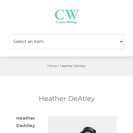
Skip
to
content
Home
/
Heather DeAtley
Heather DeAtley
Heather
DeAtley