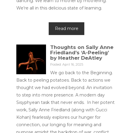
dancing. We learn to mother by mothering.
We’re all in this delicious state of learning.
Read more
Thoughts on Sally Anne
Friedland’s ‘A-Peeling’
by Heather DeAtley
Posted: April 16, 2025
We go back to the Beginning.
Back to peeling potatoes. Back to actions we
thought we had evolved beyond. An invitation
to step into more presence. A modern day
Sisyphyean task that never ends. In her potent
work, Sally Anne Friedland (along with Gucci
Kohan) fearlessly explores our hunger for
connection, our longing for meaning and
purpose amidst the backdrop of war, conflict,