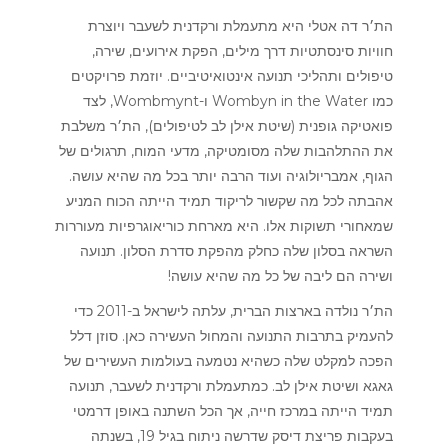
הת׳ר דה אטלי
היא מתעמלת ורקדנית לשעבר ויוצרת
חוויות סינסתטיות דרך מילים, הפקת אירועים, שירה,
טיפולים ותהליכי תנועה אינטואיטיביים. יוזמת פרויקטים
כמו Wombyn in the Water ו-Wombmynt, לצד
פואטיקה גופנית (שיטת אילן לב לטיפולים), הת׳ר משלבת
את ההתלהבות שלה מסומטיקה, מדעי המוח, תרגולים של
הגוף, אמבריולוגיה ועוד הרבה יותר בכל מה שהיא עושה.
אהבתה לכל מה שקשור לריקוד תמיד הייתה הכוח המניע
שמאחורי תשוקות אלו. היא מארחת כוריאוגרפיות מעוררות
השראה בסלון שלה כחלק מהפקת סדרת הסלון. תנועה
ושירה הם ליבה של כל מה שהיא עושה!
הת׳ר נולדה בארצות הברית, עלתה לישראל ב-2011 כדי
להעמיק בתרבות התנועה והמחול העשירה כאן. סוזן דלל
הפכה למקלט שלה כשהיא נטמעה בעולמות העשירים של
גאגא ושיטת אילן לב. כמתעמלת ורקדנית לשעבר, תנועה
תמיד הייתה במרכז חייה, אך הכל השתנה באופן דרמטי
בעקבות פריצת דיסק שדרשה ניתוח בגיל 19, בשנתה