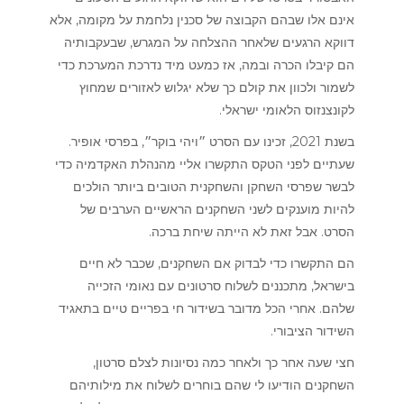
אינם אלו שבהם הקבוצה של סכנין נלחמת על מקומה, אלא
דווקא הרגעים שלאחר ההצלחה על המגרש, שבעקבותיה
הם קיבלו הכרה ובמה, אז כמעט מיד נדרכת המערכת כדי
לשמור ולכוון את קולם כך שלא יגלוש לאזורים שמחוץ
לקונצנזוס הלאומי ישראלי.
בשנת 2021, זכינו עם הסרט ״ויהי בוקר״, בפרסי אופיר.
שעתיים לפני הטקס התקשרו אליי מהנהלת האקדמיה כדי
לבשר שפרסי השחקן והשחקנית הטובים ביותר הולכים
להיות מוענקים לשני השחקנים הראשיים הערבים של
הסרט. אבל זאת לא הייתה שיחת ברכה.
הם התקשרו כדי לבדוק אם השחקנים, שכבר לא חיים
בישראל, מתכננים לשלוח סרטונים עם נאומי הזכייה
שלהם. אחרי הכל מדובר בשידור חי בפריים טיים בתאגיד
השידור הציבורי.
חצי שעה אחר כך ולאחר כמה נסיונות לצלם סרטון,
השחקנים הודיעו לי שהם בוחרים לשלוח את מילותיהם