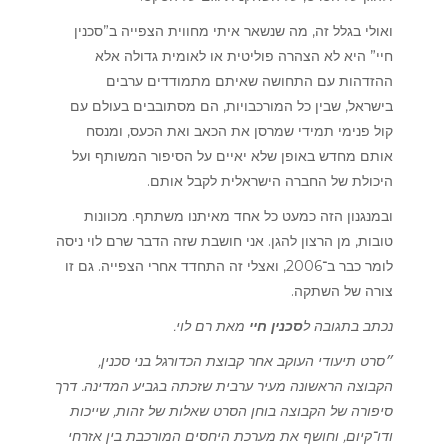
ואולי בגלל זה, מה שנשאר איתי מחווית הצפייה ב”סכנין
חיי” היא לא הצהרה פוליטית או לאומית גדולה אלא
ההזדהות עם התחושה שאיתם מתמודדים ערבים
בישראל, שבין כל המורכבויות, הם מסתובבים בעולם עם
קול פנימי תמידי שמרסן את הכאב ואת הכעס, ומנסח
אותם מחדש באופן שלא יאיים על הסיפור המשותף ועל
היכולת של החברה הישראלית לקבל אותם.
ובמנגנון הזה כמעט כל אחד מאיתנו משתתף. מכוונות
טובות, מן הרצון להגן. אני חושבת שזה הדבר שרם לוי ניסה
לומר כבר ב־2006, ואצלי זה התחדד אחרי הצפייה. גם זו
צורה של השתקה.
נכתב בתגובה ל
סכנין חיי
מאת רם לוי.
״סרט תיעודי העוקב אחר קבוצת הכדורגל בני סכנין,
הקבוצה הראשונה מעיר ערבית שזכתה בגביע המדינה. דרך
סיפורה של הקבוצה בוחן הסרט שאלות של זהות, שייכות
ודו־קיום, וחושף את מערכת היחסים המורכבת בין אזרחי