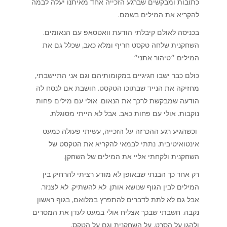
כתובות ומבקשים שברגע הזכייה אחד מאיתנו יעלה לבמה
להקריא את המילים בשמם.
בכניסה לאולם קיבלתי הודעת וואטסאפ עם הנאומים.
השחקנית שלחה טקסט חריף ומלא כאב, שכלל גם את
המילים ״טיהור אתני״.
כולם כבר ישבו חגיגיים במקומותיהם וגם אני התיישבתי,
מחזיקה את הנייד שבתוכו הטקסט. חושבת אם לנסח לה
הודעה שמבקשת לרכך את הנאום. אולי עם מילים פחות
נוקבות. אולי עם פחות כאב. אבל לא הייתי מסוגלת.
וכשהגיע רגע ההכרזה על הזכייה, עשיתי פעולה כמעט
אינטואיטיבית. נתתי לבמאי להקריא את הטקסט של
השחקנית ולקחתי אליי את המילים של השחקן.
רק אחר כך הבנתי שבאופן לא מודע רציתי להרחיק בין
המילים לבין הגוף שנושא אותן. לא להשתיק. לא לצנזר.
אבל גם לא לתת לדברים להתפרץ במלואם, בגוף ראשון
נקבה. חשבתי שבכך אצליח אולי במעט לעדן את המסרים
ולהגן על הסרט, על השחקנית וגם על הטקס.