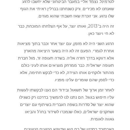
לטרמינל. נצמד אליי במעבר הביטחוני שלא יחשבו לרגע
שאנחנו לא מכירים. ורק כשנחתנו בברלין ראיתי את הגוף
שלו נרגע. אני זוכרת שאז חשבתי שהוא מגזים.
זה היה ב־2013, ואותו יוצר, על אף הצלחתו המוכחת, כבר
לא חי ויוצר כאן.
הרגע השני היה לא מזמן, עם יוצר אחר וכבר בתוך מציאות
אחרת לגמרי. הפעם זה לא היה בשער היציאה מהארץ
אלא דווקא בדרך חזרה אליה. בשדה תעופה זר, מול חברת
תעופה ישראלית. כבר ממרחק מוציאים אותו לעיני כולם
מהתור ולוקחים אותו הצידה, לא כדי לבקש חתימה, אלא
כדי לסמן שהם שומרים עלינו מפניו.
לאחר זמן ארוך של תשאול ובידוד הם נענו לבקשתו לעשות
עליו חיפוש בגוגל. הם נתנו לנו להמשיך בדרכנו רק כשגילו
שהוא יוצר של סדרות בשפה העברית בשיתוף עם יוצרים
ושחקנים ישראלים, כאלו שנמכרו לשידור בחו’ל והביאו
גאווה לאומית.
האבסורד בסרטו של רם הוא שדווקא הרגעים הטעונים