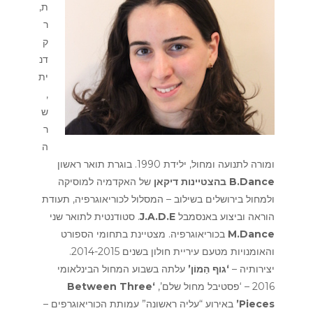
ת,
ר
ק
דנ
ית
,
ש
ר
ה
ומורה לתנועה ומחול, ילידת 1990. בוגרת תואר ראשון
של האקדמיה למוסיקה
בהצטיינות דיקאן
B.Dance
ולמחול בירושלים בשילוב – המסלול לכוריאוגרפיה, תעודת
. סטודנטית לתואר שני
J.A.D.E
הוראה וביצוע באנסמבל
בכוריאוגרפיה. מצטיינת בתחומי הספורט
M.Dance
והאומנויות מטעם עיריית
חולון בשנים 2014-2015.
יצירותיה –
‘גוף הַמוֹן’
עלתה בשבוע המחול הבינלאומי
‘Between Three
2016 – ‘פסטיבל מחול שלם’,
באירוע “עליה ראשונה” עמותת הכוריאוגרפים –
Pieces’