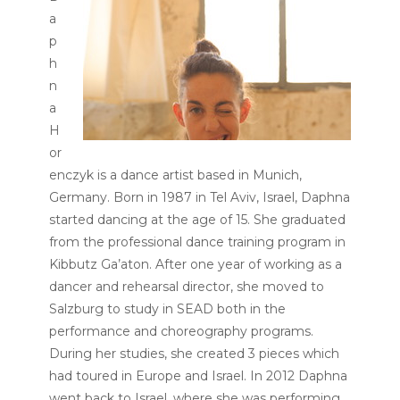
a
p
h
n
a
H
or
enczyk is a dance artist based in Munich,
Germany. Born in 1987 in Tel Aviv, Israel, Daphna
started dancing at the age of 15. She graduated
from the professional dance training program in
Kibbutz Ga’aton. After one year of working as a
dancer and rehearsal director, she moved to
Salzburg to study in SEAD both in the
performance and choreography programs.
During her studies, she created 3 pieces which
had toured in Europe and Israel. In 2012 Daphna
went back to Israel, where she was performing