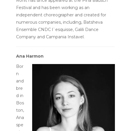
Ronit has since appeared at the Pina Bausch
Festival and has been working as an
independent choreographer and created for
numerous companies, including, Batsheva
Ensemble CNDC l`esquisse, Galili Dance
Company and Campania Instavel.
Ana Harmon
Bor
n
and
bre
d in
Bos
ton,
Ana
spe