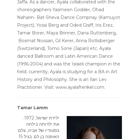
Jaffa.
As a dancer, Ayala collaborated with the
choreographers Yasmeen Godder, Ohad
Naharin- Bat-Sheva Dance Compnay (Kamuyot
Project), Yossi Berg and Oded Graff, Iris Erez,
Tamar Borer, Maya Brinner, Dana Ruttenberg,
Bosmat Nossan, Gil Kerer, Anna Rotlisberger
(Switzerland), Tomo Sone (Japan) etc.
Ayala
danced Ballroom and Latin American Dance
(1996-2004) and was the Israeli champion in the
field.
currently, Ayala is studying for a BA in Art
History and Philosophy. She is an Ilan Lev
Practitioner.
Visit:
www.ayalafrenkel.com
.
Tamar Lamm
ילידת ישראל, 1972.
את ילדותה בילתה
בסטודיו של אביה, צלם
האופנה בן לם. בגיל 15