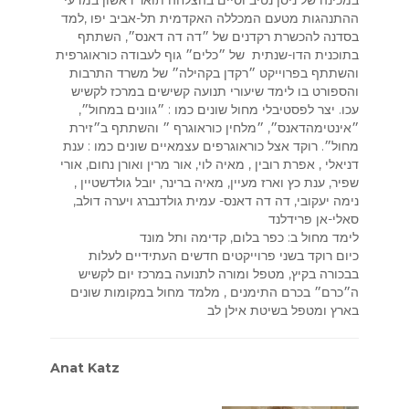
במכינה של ניסן נטיב וסיים בהצלחה תואר ראשון במדעי
ההתנהגות מטעם המכללה האקדמית תל-אביב יפו ,למד
בסדנה להכשרת רקדנים של ״דה דה דאנס״, השתתף
בתוכנית הדו-שנתית של ״כלים״ גוף לעבודה כוראוגרפית
והשתתף בפרוייקט ״רקדן בקהילה״ של משרד התרבות
והספורט בו לימד שיעורי תנועה קשישים במרכז לקשיש
עכו. יצר לפסטיבלי מחול שונים כמו : ״גוונים במחול״,
״אינטימהדאנס״, ״מלחין כוראוגרף ״ והשתתף ב״זירת
מחול״. רוקד אצל כוראוגרפים עצמאיים שונים כמו : ענת
דניאלי , אפרת רובין , מאיה לוי, אור מרין ואורן נחום, אורי
שפיר, ענת כץ וארז מעיין, מאיה ברינר, יובל גולדשטיין ,
נימה יעקובי, דה דה דאנס- עמית גולדנברג ויערה דולב,
סאלי-אן פרידלנד
לימד מחול ב: כפר בלום, קדימה ותל מונד
כיום רוקד בשני פרוייקטים חדשים העתידיים לעלות
בבכורה בקיץ, מטפל ומורה לתנועה במרכז יום לקשיש
ה״כרם״ בכרם התימנים , מלמד מחול במקומות שונים
בארץ ומטפל בשיטת אילן לב
Anat Katz