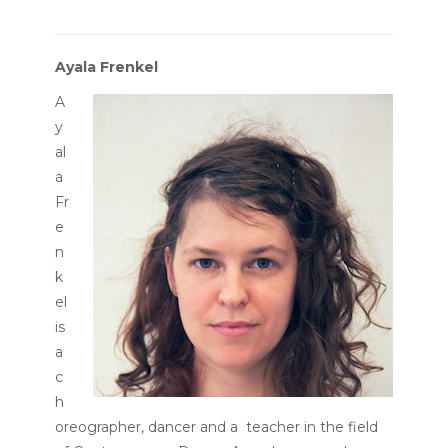
Ayala Frenkel
A
y
al
a
Fr
e
n
k
el
is
a
c
h
oreographer, dancer and a teacher in the field