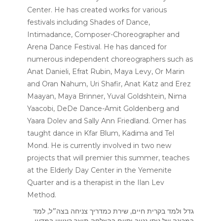
Center. He has created works for various
festivals including Shades of Dance,
Intimadance, Composer-Choreographer and
Arena Dance Festival. He has danced for
numerous independent choreographers such as
Anat Danieli, Efrat Rubin, Maya Levy, Or Marin
and Oran Nahum, Uri Shafir, Anat Katz and Erez
Maayan, Maya Brinner, Yuval Goldshtein, Nima
Yaacobi, DeDe Dance-Amit Goldenberg and
Yaara Dolev and Sally Ann Friedland. Omer has
taught dance in Kfar Blum, Kadima and Tel
Mond. He is currently involved in two new
projects that will premier this summer, teaches
at the Elderly Day Center in the Yemenite
Quarter and is a therapist in the Ilan Lev
Method.
גדל ולמד בקרית חיים, שירת כמדריך צניחה בצה״ל, למד