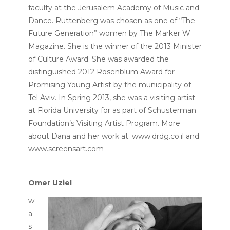
faculty at the Jerusalem Academy of Music and
Dance.
Ruttenberg was chosen as one of “The
Future Generation” women by The Marker W
Magazine.
She is the winner of the 2013 Minister
of Culture Award. She was awarded the
distinguished 2012 Rosenblum Award for
Promising Young Artist by the municipality of
Tel Aviv. In Spring 2013, she was a visiting artist
at Florida University for as part of Schusterman
Foundation’s Visiting Artist Program.
More
about Dana and her work at:
www.drdg.co.il
and
www.screensart.com
Omer Uziel
w
a
s