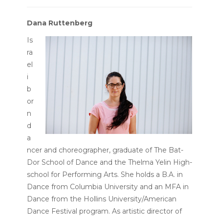
Dana Ruttenberg
Is
ra
el
i
b
or
n
d
a
ncer and choreographer, graduate of The Bat-
Dor School of Dance and the Thelma Yelin High-
school for Performing Arts. She holds a B.A. in
Dance from Columbia University and an MFA in
Dance from the Hollins University/American
Dance Festival program.
As artistic director of