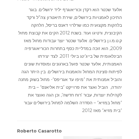
אלעד שכטר הוא רקדן וכוריאוגרף יליד ירושלים. בוגר
התיכון לאמנויות בירושלים, שירת תיאטרון צה”ל ורקד
בלהקות מקצועית כמו שרלרוי דאנס בריסל, הלהקה
הקיבוצית, ורטיגו ועוד.
בשנת 2012 הקים את קבוצת מחול
ק.ט.מ.ו.ן בירושלים. אלעד שכטר יוצר עבודות מחול מאז
2009, הוא זוכה במדליית כסף בתחרות הכוריאוגרפיה
הבינלאומית של בייג’ינג ביולי 2011. לצד יצירתו
האמנותית, אלעד שכטר פועל בארגונים ומוסדות שונים
לפיתוח סצינת המחול והאמנות בירושלים. בין היתר הגה
והוביל אמנותית את ׳מיפו עד אגריפס׳- מחול בשוק מחנה
יהודה, הוביל ואצר את פרוייקט ׳בית אליאנס׳ – בית
לקהילות יוצרות, עבור ‘רוח חדשה’, וכן הגה ואוצר את
׳מחול במזיא׳ – הסדרה השלמה למחול בירושלים עבור
2012
׳בית מזיא׳ מאז
Roberto Casarotto