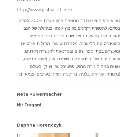
http://www.justkatzit.com
כוריאוגרפית ויוצרת רב תחומית החל משנת 2004. למדה
בסדנא להכשרת רקדנים בקיבוץ געתון בניהולה של הגב’
יהודית ארנון ובעלת תואר שני בתכנית הרב-תחומית
באוניברסיטת תל-אביב. מלמדת שיעורי מחול תיאורטיים
ומעשיים בבתי ספר שונים ובסדנאות להכשרת רקדנים.
עבודותיה הועלו בפסטיבלים שונים בארץ (אינטימדאנס,
גוונים במחול, זירת מחול, פסטיבל עכו ועוד), בעולם
(גרמניה, קוריאה, בלגיה, בריטניה ועוד) ובערבים עצמאיים.
Neta Pulvermacher
Nir Degani
Daphna Horenczyk
D