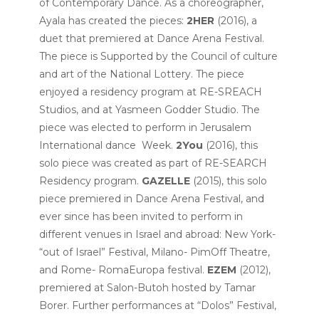
of Contemporary Dance.
As a choreographer,
Ayala has created the pieces:
2HER
(2016)
, a
duet that premiered at Dance Arena Festival.
The piece is Supported by the
Council of culture
and art of the National Lottery
.
The piece
enjoyed a residency program at RE-SREACH
Studios, and at Yasmeen Godder Studio.
The
piece was elected to perform in Jerusalem
International dance Week.
2You
(2016), this
solo piece was created as part of RE-SEARCH
Residency program.
GAZELLE
(2015), this solo
piece premiered in Dance Arena Festival, and
ever since has been invited to perform in
different venues in Israel and abroad: New York-
“out of Israel” Festival, Milano- PimOff Theatre,
and Rome- RomaEuropa festival.
EZEM
(2012),
premiered at Salon-Butoh hosted by Tamar
Borer. Further performances at “Dolos” Festival,