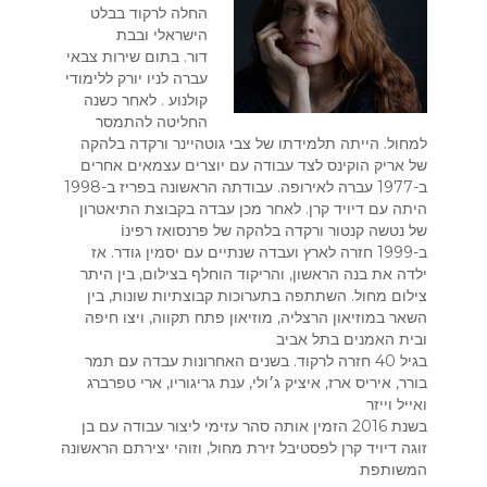
החלה לרקוד בבלט
הישראלי ובבת
דור. בתום שירות צבאי
עברה לניו יורק ללימודי
קולנוע . לאחר כשנה
החליטה להתמסר
למחול. הייתה תלמידתו של צבי גוטהיינר ורקדה בלהקה
של אריק הוקינס לצד עבודה עם יוצרים עצמאים אחרים
ב-1977 עברה לאירופה. עבודתה הראשונה בפריז ב-1998
היתה עם דיויד קרן. לאחר מכן עבדה בקבוצת התיאטרון
של נטשה קנטור ורקדה בלהקה של פרנסואז רפינוֿ
ב-1999 חזרה לארץ ועבדה שנתיים עם יסמין גודר. אז
ילדה את בנה הראשון, והריקוד הוחלף בצילום, בין היתר
צילום מחול. השתתפה בתערוכות קבוצתיות שונות, בין
השאר במוזיאון הרצליה, מוזיאון פתח תקווה, ויצו חיפה
ובית האמנים בתל אביב
בגיל 40 חזרה לרקוד. בשנים האחרונות עבדה עם תמר
בורר, איריס ארז, איציק ג׳ולי, ענת גריגוריו, ארי טפרברג
ואייל וייזר
בשנת 2016 הזמין אותה סהר עזימי ליצור עבודה עם בן
זוגה דיויד קרן לפסטיבל זירת מחול, וזוהי יצירתם הראשונה
המשותפת