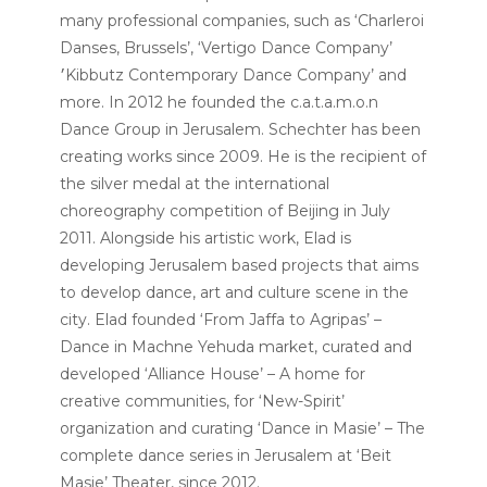
many professional companies, such as ‘Charleroi
Danses, Brussels’, ‘Vertigo Dance Company’
׳Kibbutz Contemporary Dance Company’ and
more.
In 2012 he founded the c.a.t.a.m.o.n
Dance Group in Jerusalem. Schechter has been
creating works since 2009. He is the recipient of
the silver medal at the international
choreography competition of Beijing in July
2011. Alongside his artistic work, Elad is
developing Jerusalem based projects that aims
to develop dance, art and culture scene in the
city. Elad founded ‘From Jaffa to Agripas’ –
Dance in Machne Yehuda market, curated and
developed ‘Alliance House’ – A home for
creative communities, for ‘New-Spirit’
organization and curating ‘Dance in Masie’ – The
complete dance series in Jerusalem at ‘Beit
Masie’ Theater, since 2012.