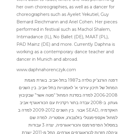
her own choreographies, as well as a dancer for
choreographers such as Ayelet Yekutiel, Guy
Bernard Reichmann and Ariel Cohen. Her pieces
performed in festival such as Machol Shalem,
Intimadance (IL), No Ballet (DE), MAAT (PL),
PAD Mainz (DE) and more. Currently Daphna is
working as a contemporary dance teacher and
dancer in Munich and abroad.
www.daphnahorenczyk.com
דפנה הורנצ’יק נולדה ב1987 בתל-אביב. בוגרת מגמת
המחול של תיכון עירוני א’ לאמנויות בתל-אביב. בין השנים
2006-2008 למדה בסדנת המחול “מטה אשר” שבקיבוץ
געתון. ב-2008 עבדה בתור רקדנית עם הכוראוגרף אביב
אבגי. בין השנים 2009-2012 למדה ב SEAD, האקדמיה
למחול אקספימנטלי בזלצבורג, אוסטריה. למדה שם
במסלול הפרפורמנס והכוריאוגרפיה, יצרה 3 עבודות
וניהלה חזרות לכוראוגרפים אורחים. החל מ-2011 יוצרת