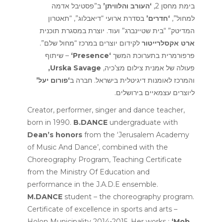
בימת מחסן 2,
‘העורב והלוויתן’
ב”פסטיבל אדמה
למחול”,
‘חדרים’
בסדרת ארועי “דיאבלוג”, “תאטרון
המדיטק” “בית שטיינברג” ועוד. יוצרת במסגרת תוכנית
ארט אקסלרייטור
לקידום יוצרים במרכז “מחול שלם”.
– שיתוף
‘
Presence
‘
פרפורמרית בתערוכת המשך
,
Urska Savage
פעולה של אמנית צילום מצ’כיה,
והמרכז לאומנות דיגיטלית בישראל. חברה ב
‘פורום יעל’
ליוצרים עצמאיים בירושלים.
Creator, performer, singer and dance teacher,
born in 1990.
B.DANCE
undergraduate with
Dean’s honors
from the ‘Jerusalem Academy
of Music And Dance’, combined with the
Choreography Program, Teaching Certificate
from the Ministry Of Education and
performance in the J.A.D.E ensemble.
M.DANCE
student – the choreography program.
Certificate of excellence in sports and arts –
Holon Municipality 2014-2015. Her works :
‘Mob