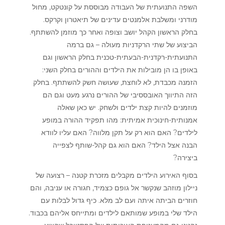
השפה התנועתית של העבודה מבוססת על קונטקט, מחול
מודרני ומשלבת אלמנטים עדינים של תיאטרון וקרקס.
בחלק הראשון הקהל יושב וצופה ואחר כך מוזמן להשתתף.
הביצוע של שתי הרקדניות מעולה – גם ברמה
התנועתית-רקדנית-הבעתית-טכנית בחלק הראשון וגם
באופן בו הן מובילות את הילדים וההורים בחלק השני:
הזמנה מכבדת, לא לוחצת, שעושה חשק להשתתף. בחלק
הזה התיווך האובססיבי של ההורים נרגע מעט וגם הם
מוזמנים להיות קצת ילדים ולשחק. יש כאן שאלה
אמנותית-חינוכית אמיתית: מהו תפקיד ההורה במופע
לילדים? האם הוא רק על תקן מלווה? האם עליו לוודא
הבנה אצל הילד? האם הוא גם קהל-שותף לצפייה
ביצירה?
בסוף האירוע הילדים מקבלים מזכרת קטנה – רצועה של
ניילון מוזהב שנקשר אל גופם כצמיד, חגורה או עניבה, והם
חוזרים הביתה איתה ועם לב מלא. כיף גדול לבלות עם
הילד שלי במופע שמותאם לילדים ומתייחס אליהם בכבוד.