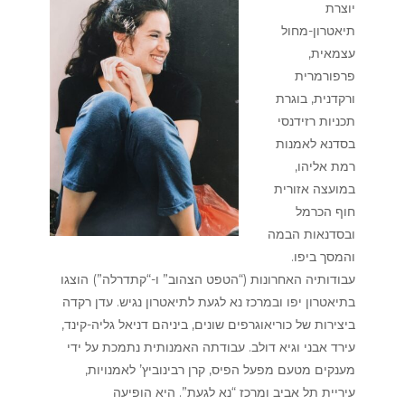
יוצרת
תיאטרון-מחול
עצמאית,
פרפורמרית
ורקדנית, בוגרת
תכניות רזידנסי
בסדנא לאמנות
רמת אליהו,
במועצה אזורית
חוף הכרמל
ובסדנאות הבמה
והמסך ביפו.
עבודותיה האחרונות (“הטפט הצהוב” ו-“קתדרלה”) הוצגו
בתיאטרון יפו ובמרכז נא לגעת לתיאטרון נגיש. עדן רקדה
ביצירות של כוריאוגרפים שונים, ביניהם דניאל גליה-קינד,
עירד אבני וגיא דולב. עבודתה האמנותית נתמכת על ידי
מענקים מטעם מפעל הפיס, קרן רבינוביץ’ לאמנויות,
עיריית תל אביב ומרכז “נא לגעת”. היא הופיעה