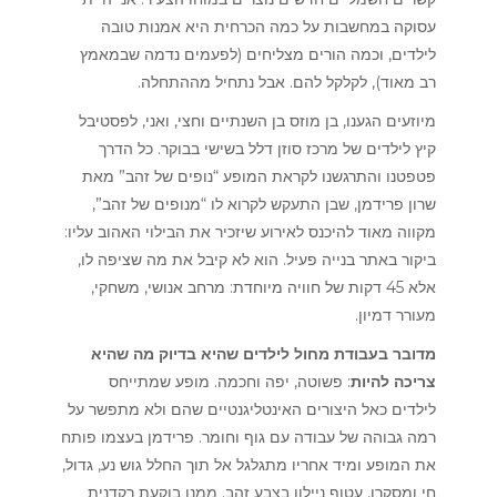
עסוקה במחשבות על כמה הכרחית היא אמנות טובה
לילדים, וכמה הורים מצליחים (לפעמים נדמה שבמאמץ
רב מאוד), לקלקל להם. אבל נתחיל מההתחלה.
מיוזעים הגענו, בן מוזס בן השנתיים וחצי, ואני, לפסטיבל
קיץ לילדים של מרכז סוזן דלל בשישי בבוקר. כל הדרך
פטפטנו והתרגשנו לקראת המופע “נופים של זהב” מאת
שרון פרידמן, שבן התעקש לקרוא לו “מנופים של זהב”,
מקווה מאוד להיכנס לאירוע שיזכיר את הבילוי האהוב עליו:
ביקור באתר בנייה פעיל. הוא לא קיבל את מה שציפה לו,
אלא 45 דקות של חוויה מיוחדת: מרחב אנושי, משחקי,
מעורר דמיון.
מדובר בעבודת מחול לילדים שהיא בדיוק מה שהיא
צריכה להיות
: פשוטה, יפה וחכמה. מופע שמתייחס
לילדים כאל היצורים האינטליגנטיים שהם ולא מתפשר על
רמה גבוהה של עבודה עם גוף וחומר. פרידמן בעצמו פותח
את המופע ומיד אחריו מתגלגל אל תוך החלל גוש נע, גדול,
חי ומסקרן, עטוף ניילון בצבע זהב. ממנו בוקעת רקדנית