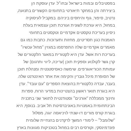
בפסטיבלים ובמות בישראל ובחו”ל. עדן עוסקת הן
ביצירתה והן במחקר תיאורטי בתחומים הקשורים בתנועה,
נרטיב, סיפור, גוף והיחסים ביניהם. במקביל לעיסוקיה
במחול, היא עורכת לשונית ועורכת תוכן עצמאית בעלת
ניסיון בעריכת טקסטים אקדמיים וטקסטים בתחומי
האמנות כגון תסריטים, מחזות ותערוכות. כתבות כמו גם
מאמרים אקדמיים שלה התפרסמו במגזין “מחול עכשיו”
בעריכת רות אשל. עדן היא לקטורית במאגר הלקטורים של
קרן גשר לקולנוע וספקית תוכן (עריכה, ליווי ותרגום) של
עמותת הכוריאוגרפים. שימשה כאסיסטנטית ומנהלת תוכן
של הסופרת מיכל גוברין והקימה את אתר האינטרנט שלה.
בעבר, עבדה כלקטורית בהוצאת הספרים “עם עובד”. עדן
היא בוגרת תואר ראשון בהצטיינות במדעי הרוח, ספרות
וחינוך ממכללת “אורנים” וסטודנטית לתואר שני בתכנית
הבינתחומית באמנויות באוניברסיטת תל אביב. בנוסף, היא
בוגרת קורס מורים דו-שנתי לויניאסה יוגה, מסלול
“שלומבל” – לימודי המשך לרקדנים בהנחיית שלומית
פונדמינסקי, וקורסים רבים במחול בטכניקות מגוונות בארץ