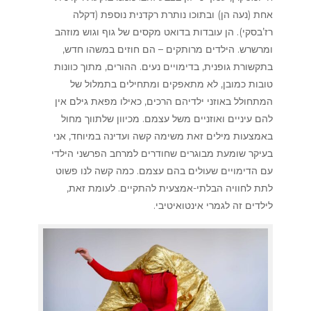
אחת (נעה הן) ובתוכו נותרת רקדנית נוספת (דקלה
רז’בסקי). הן עובדות בדואט מקסים של גוף וגוש מוזהב
ומרשרש. הילדים מרותקים – הם חוזים במשהו חדש,
בתקשורת גופנית, בדימויים נעים. ההורים, מתוך כוונות
טובות כמובן, לא מתאפקים ומתחילים בתמלול של
המתחולל באוזני ילדיהם הרכים, כאילו מפאת גילם אין
להם עיניים ואוזניים משל עצמם. מכיוון שלתווך מחול
באמצעות מילים זאת משימה קשה ועדינה במיוחד, אני
בעיקר שומעת מבוגרים שחודרים למרחב הפרשני הילדי
עם הדימויים שעולים בהם עצמם. כמה קשה לנו פשוט
לתת לחוויה הבלתי-אמצעית להתקיים. לעומת זאת,
לילדים זה לגמרי אינטואיטיבי.