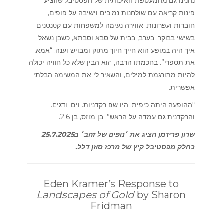
נהנינו גם מהמעטפת האיכותית של הפסטיבל שהציע
פינות קריאה עם שולחנות נמוכים וישיבה על פופים,
חוברות ועפרונות, אווירה נעימה למשפחות עם קטנטנים
בשישי בבוקר. בערב, בבית של סבא וסבתא, כשבן נשאל
איך היה במופע הוא חייך חיוך מתוק ומבויש וענה: “אמא,
את תספרי”. בחכמתו הרבה, הוא הבין שלא כל חוויה יכולה
להיות מתורגמת למילים, והשאיר לי את המשימה הבלתי
אפשרית.
“ההופעה היתה כיפית. היו שם רקדניות. וים. ודגים.
והרקדנית גם עמדה על הראש”. בן מוזס, בן 2.6.
שרון פרידמן הציג את ׳נופים של זהב׳ ב25.7.2025
כחלק מפסטיבל קיץ של מרכז סוזן דלל.
Eden Kramer’s Response to
Landscapes of Gold
by Sharon
Fridman