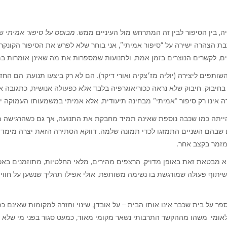
ה, בין הסיפור לבין זה המתרחש מול העיניים ממש
מבוסס על סיפור אמיתי
של
צבת הצהרה ישירה על “סיפור אמיתי”, אני בוחר שלא לפרש את הסיפור הקונקר
ים, לקשרים הנוצרים בזמן אמת, ולתנועות שמספרות את מה שאינן אומרות ב
תפים ליצירה (יוליה מז׳צקיה ואורי דיקר). הם לא רק ביצעו תנועה; הם החזיק
 בחיבוק. חיבוק שלא נראה ככוריאוגרפיה בלבד אלא כפעולה אנושית, כתגובה
ירה אינו רק סיפור “אמיתי” מבחינה תיעודית, אלא אמיתי במשמעותו העמוקה 
הייתה כמו שכבה נוספת שאינה תמיד מחבקת את התנועה, אך גם כשהרגישה 
 שבהם השניים התמזגו לכדי תמונה שלמה. דווקא הסתירה הזאת יצרה מימד 
 מזמר בקצב אחר
היא מבטאת זאת באופן מדויק. הרצפים מהירים, מלאי החלטיות, מתוזמנים באכ
יתוף פעולה שמורגשת בו נשימה משותפת, אולי אפילו תהליך שנשען על חוויה
ספר על בית שכבר אינו אותו הבית – על אובדן, שינוי וחזרה למקומות שאינם כ
ומי. משהו מההקשר התרבותי נשאר מקומי מאוד, כמעט סגור בפני מי שלא מ