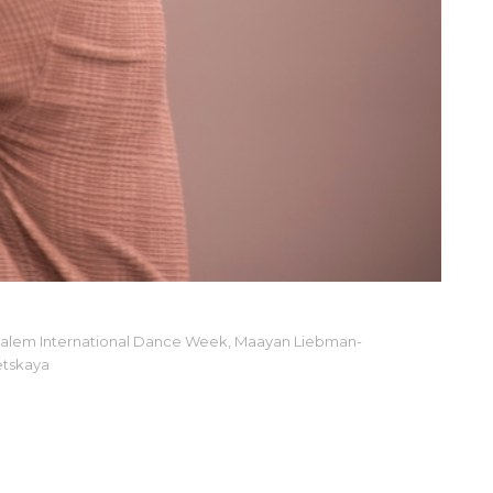
salem International Dance Week
,
Maayan Liebman-
etskaya