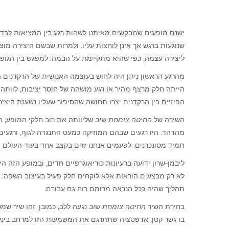
ישנם מופעים שמבקשים מאיתנו לשהות רגע בין המציאות לבדי.
שנוגעות ברגש אך אינן לוחצות עליו. ולמרות שבשם היצירה מו
ליצירה עצמה, כפי שהיא מתקיימת על הבמה: למפגש בין הגופ.
מהרגע הראשון ניתן היה לחוש בעוצמה האנושית של הרקדנים השו
הייתה חלק מרצף מהיר או רגע מושהה של חוסר יציבות, לוותה
הפיזיים בין הרקדנים יצרו תחושה שהסיפור שעליו נשענת היצ.
השירה של
החיטה צומחת שוב
שליוותה את רוב חלקי המופע, 
מהדהד. היו רגעים שבהם המוזיקה כמעט התנגדה לגוף, ורגעים
תמיד מסונכרנים. לפעמים אנחנו זזים בקצב אחד בעוד העולם.
ליבמן-שרון ידועה ברעיונות כוריאוגרפיים חדים, ובמופע הזה 
לא רק מבצעים הוראות אלא לוקחים חלק פעיל בעיצוב השפה: ש
תהליך שהיה ככל הנראה מרומם רוח גם עבורם.
בחירת השיר
החיטה צומחת שוב
נגעה ללב, כמובן. זהו שיר שמ
בו גשר קטן, אדפטציה שתתרגם את המשמעות הזו למרחב בינלא