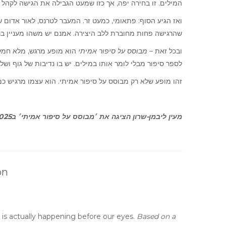
המילים. זו בחירה יפה, אך כזו שמעט הגבילה את הגישה לקהל.
ואז הגיע הסוף: פתאומי, כמעט זר. המעבר לטרנס, לאור אדום ש
שהרגישה פחות מחוברת ללב היצירה. אמנם יש משהו מעניין ב.
ובכל זאת –
מבוסס על סיפור אמיתי
הוא מופע מרגש, מלא חמלה
לספר סיפור מבלי לומר אותו במילים. יש בו נדיבות של גוף ו.
זהו מופע שלא רק מבוסס על סיפור אמיתי. הוא עצמו מרגיש כמו.
מעין ליבמן-שרון הציגה את ׳מבוסס על סיפור אמיתי׳ ב9.12.2025 במסגרת פסטיבל שבוע מחול הבינלאומי של מרכז מחול שלם.
on
 is actually happening before our eyes.
Based on a