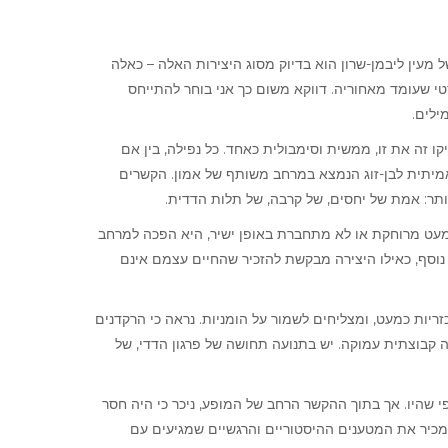
 מעין ליבמן-שרון הוא בדיוק מסוג היצירות האלה – כאלה
טי שעומד מאחוריה. דווקא משום כך אני בוחר להתייחס
מילים
ו זה את זו, ממשית וסימבולית כאחד. כל נפילה, בין אם
 אמיתית לבן-זוג הנמצא במרחב משותף של אמון. הקשרים
יותר: אמת של יחסים, של קרבה, של תלות הדדית
מעט מרוחקת או לא מתחברת באופן ישיר, היא הפכה למרחב
נוסף, כאילו היצירה מבקשת להזכיר שהחיים עצמם אינם
זריות כמעט, ומצליחים לשמור על הומניות. נראה כי הרקדנים
 קבוצתית עמוקה. יש בתנועה תחושה של פרגון הדדי, של
פי שהיו. אך בתוך ההקשר הרחב של המופע, ניכר כי היה חסר
כיר את המטענים ההיסטוריים והרגשיים שמגיעים עם