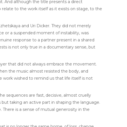
. And although the title presents a direct
relate to the work itself as it exists on stage, to the
ezhetskaya and Uri Dicker. They did not merely
nce or a suspended moment of instability, was
uine response to a partner present in a shared
sts is not only true in a documentary sense, but
layer that did not always embrace the movement.
hen the music almost resisted the body, and
ork wished to remind us that life itself is not
he sequences are fast, decisive, almost cruelly
but taking an active part in shaping the language.
e. There is a sense of mutual generosity in the
hat is no longer the same home, of loss, change,