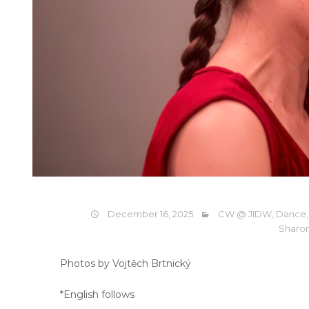
December 16, 2025
CW @ JIDW
,
Dance
Sharo
Photos by Vojtěch Brtnický
*English follows