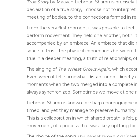
True Story
by Maayan Liebman-Sharon is precisely th
declaration of a true story, I choose not to interpret
meeting of bodies, to the connections formed in re
From the very first moment it was possible to feel
perform movement. They held one another, both liter
accompanied by an embrace. An embrace that did no
space of trust. The physical connections between th
true in a deeper meaning, a truth of relationships,
The singing of
The Wheat Grows Again
, which acco
Even when it felt somewhat distant or not directl
moments when the two merged into a complete image.
always synchronized. Sometimes we move at one rh
Liebman-Sharon is known for sharp choreographic ide
timed, and yet they manage to preserve humanity. I
This is a collaboration in which shared breath is fe
movement, of a process that was likely uplifting for
The choice of the song
The Wheat Grows Again
was