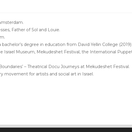
 Amsterdam.
ses, Father of Sol and Louie.
em.
a bachelor’s degree in education from David Yellin College (2019)
e Israel Museum, Mekudeshet Festival, the International Puppet F
 Boundaries’ – Theatrical Docu Journeys at Mekudeshet Festival.
movement for artists and social art in Israel.