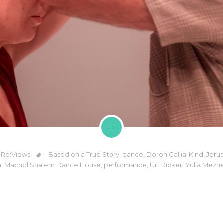
,
Re:Views
Based on a True Story
,
dance
,
Doron Gallia-Kind
,
Jeru
n
,
Machol Shalem Dance House
,
performance
,
Uri Dicker
,
Yulia Mezh