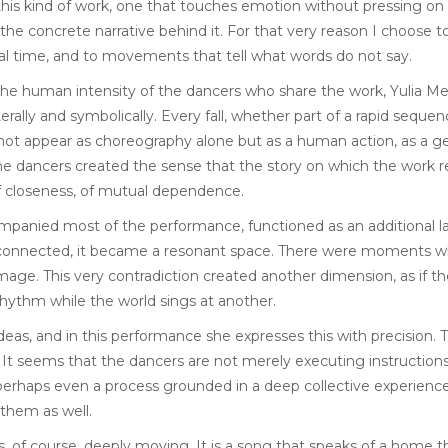
is kind of work, one that touches emotion without pressing on it
 the concrete narrative behind it. For that very reason I choose to 
al time, and to movements that tell what words do not say.
 the human intensity of the dancers who share the work, Yulia M
ally and symbolically. Every fall, whether part of a rapid seque
t appear as choreography alone but as a human action, as a gen
e dancers created the sense that the story on which the work re
 of closeness, of mutual dependence.
mpanied most of the performance, functioned as an additional 
y connected, it became a resonant space. There were moments w
 This very contradiction created another dimension, as if the w
ythm while the world sings at another.
as, and in this performance she expresses this with precision. T
t seems that the dancers are not merely executing instructions 
lt, perhaps even a process grounded in a deep collective experienc
 them as well.
, of course, deeply moving. It is a song that speaks of a home t