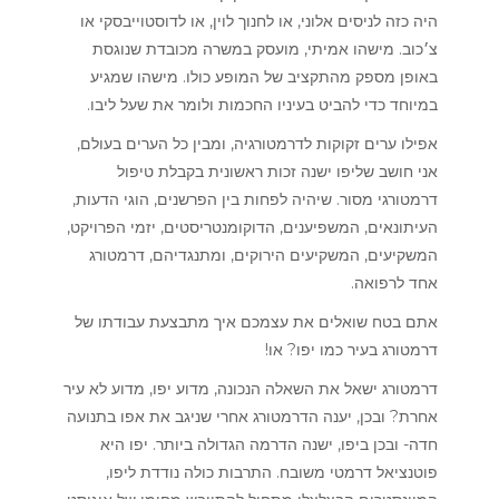
היה כזה לניסים אלוני, או לחנוך לוין, או לדוסטוייבסקי או
צ׳כוב. מישהו אמיתי, מועסק במשרה מכובדת שנוגסת
באופן מספק מהתקציב של המופע כולו. מישהו שמגיע
במיוחד כדי להביט בעיניו החכמות ולומר את שעל ליבו.
אפילו ערים זקוקות לדרמטורגיה, ומבין כל הערים בעולם,
אני חושב שליפו ישנה זכות ראשונית בקבלת טיפול
דרמטורגי מסור. שיהיה לפחות בין הפרשנים, הוגי הדעות,
העיתונאים, המשפיענים, הדוקומנטריסטים, יזמי הפרויקט,
המשקיעים, המשקיעים הירוקים, ומתנגדיהם, דרמטורג
אחד לרפואה.
אתם בטח שואלים את עצמכם איך מתבצעת עבודתו של
דרמטורג בעיר כמו יפו? או!
דרמטורג ישאל את השאלה הנכונה, מדוע יפו, מדוע לא עיר
אחרת? ובכן, יענה הדרמטורג אחרי שניגב את אפו בתנועה
חדה- ובכן ביפו, ישנה הדרמה הגדולה ביותר. יפו היא
פוטנציאל דרמטי משובח. התרבות כולה נודדת ליפו,