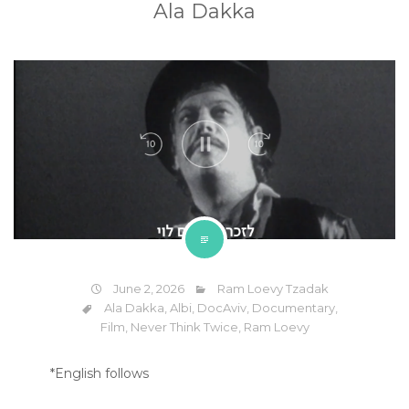
Ala Dakka
June 2, 2026
Ram Loevy Tzadak
Ala Dakka
,
Albi
,
DocAviv
,
Documentary
,
Film
,
Never Think Twice
,
Ram Loevy
*English follows