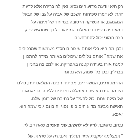
רק היא יודעת מדוע הים נסוג. ואין לה ברירה אלא לדעת
זאת. לא יעזרו טפיחות השכם של אביה על גבו של הבעל
המגמגם, או הנשיקה הרטובה במיוחד של אימה על
דמעותיה בשירותי האולם המפואר כל כך שמרגיש שרק
רצח המוני יכול להתרחש בו.
ובכן מה היא בלי אותם עיצורים חסרי משמעות שמרכיבים
את שמה? אותם צלילים שיכולים באותה מידה להתכוון
למנת אורז בעיירה קטנה באפריקה. או למציצה בחניון
בברלין. ובכן בלי שמה, היא נסוגה.
הדרמטורגים, המשוררים, מפתחי הבינה המלאכותית, כולם
היו מביטים באישה האומללה ומבינים לליבה. הרי גמגום
של מילה אחת יכול להעיד על כתיבה של רומן שלם.
האישה מבינה מדוע הים ביפו נסוג. הים נסוג כי שמה הוא
יאפא.
נכתב כתגובה ל
רק לא לחשוב שני פעמים
מאת רם לוי.
״המצלמה עוקבת אחר תהליך העבודה על מחזהו של