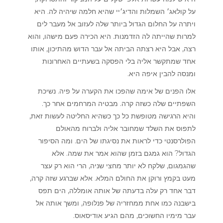
על קולאג׳ השמלות והדיג׳יי שהיא חלמה שיהיה לה. היא
ויתרה על החלום הגדול ביותר שלה לעזוב אל מעבר לים
למרות שהייתה לה הזדמנות. היא הכירה פעם מישהו, והוא
רצה, אבל היא רצתה הביתה אל עבר הדוש מהתיכון, אותו
אחד שמתקשר אליה בלי הפסקה בשעתיים האחרונות
ומנסה להבין איפה היא.
אלו הפנים של אימה שהפכו את הקערה על פיה. נשיכת
השפתיים שלה כשזה קרה. מבטיה המרחמים אחר כך.
והיא הרגישה מטופשת כל כך כשהיא החליטה לעשות זאת,
לתפוס את השלד שמחובר אליה ולברוח מהאולם
הפולרסנטי כדי לראות את נסיגתו של הים. ומה הסיפור
הגדול? הוא גמגם בזמן שהוא אמר את שמה. אלא
שהגמגום, שלקח לא יותר מחצי שניה, הרי הוא רק עצר
מעט בקמץ ורוקן את החולם המלא. אלא שברגע שזה קרה,
דבר אחד רק עלה בדעתה של אותה אומללה, הים תפס
בישבנה כמו אחת ממחזריה של פנלופה, ומשך אותה אל
עבר מימיו החשוכים, מהם הגיע אודיסאוס.