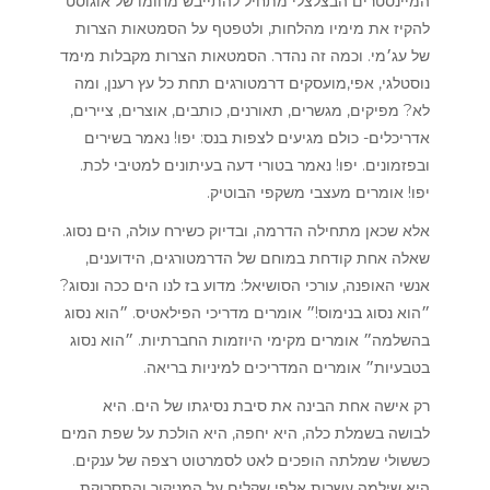
המיינסטרים הבצלצלי מתחיל להתייבש מחומו של אוגוסט
להקיז את מימיו מהלחות, ולטפטף על הסמטאות הצרות
של עג׳מי. וכמה זה נהדר. הסמטאות הצרות מקבלות מימד
נוסטלגי, אפי,מועסקים דרמטורגים תחת כל עץ רענן, ומה
לא? מפיקים, מגשרים, תאורנים, כותבים, אוצרים, ציירים,
אדריכלים- כולם מגיעים לצפות בנס: יפו! נאמר בשירים
ובפזמונים. יפו! נאמר בטורי דעה בעיתונים למטיבי לכת.
יפו! אומרים מעצבי משקפי הבוטיק.
אלא שכאן מתחילה הדרמה, ובדיוק כשירח עולה, הים נסוג.
שאלה אחת קודחת במוחם של הדרמטורגים, הידוענים,
אנשי האופנה, עורכי הסושיאל: מדוע בז לנו הים ככה ונסוג?
״הוא נסוג בנימוס!״ אומרים מדריכי הפילאטיס. ״הוא נסוג
בהשלמה״ אומרים מקימי היוזמות החברתיות. ״הוא נסוג
בטבעיות״ אומרים המדריכים למיניות בריאה.
רק אישה אחת הבינה את סיבת נסיגתו של הים. היא
לבושה בשמלת כלה, היא יחפה, היא הולכת על שפת המים
כששולי שמלתה הופכים לאט לסמרטוט רצפה של ענקים.
היא שילמה עשרות אלפי שקלים על המניקור והתסרוקת,