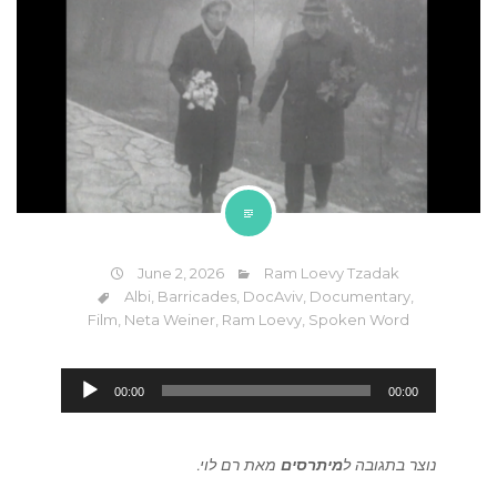
June 2, 2026
Ram Loevy Tzadak
Albi
,
Barricades
,
DocAviv
,
Documentary
,
Film
,
Neta Weiner
,
Ram Loevy
,
Spoken Word
Audio
00:00
00:00
Player
נוצר בתגובה ל
מיתרסים
מאת רם לוי.